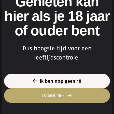
Genieten kan
Doordrinkbaar
hier als je 18 jaar
of ouder bent
Ingrediënten:
Water,
gerste
mout, hop, bovengist en
Dus hoogste tijd voor een
kleurstof: karamel
leeftijdscontrole.
Allergenen:
Gerste
Voedingswaarden:
Ik ben nog geen 18
64 kcal/ 265 KJ per 100 ml
Ik ben 18+